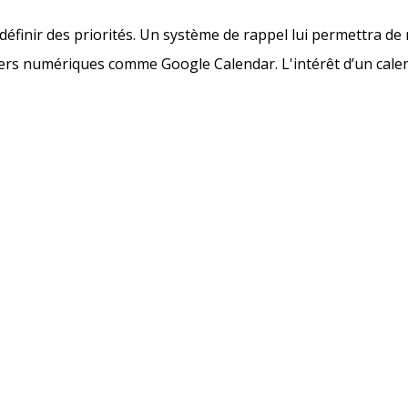
t définir des priorités. Un système de rappel lui permettra 
driers numériques comme Google Calendar. L'intérêt d’un cale
nstat, Marion décide d’opter pour l'application T
 des listes de tâches, d'assigner des priorités 
âce à cette organisation optimisée, Marion parv
structurer ses journées, à ne rien oublier.