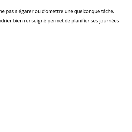
de ne pas s'égarer ou d’omettre une quelconque tâche.
ndrier bien renseigné permet de planifier ses journées
odoist, qui lui
et de suivre ses
ient à mieux