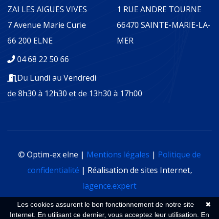
ZAI LES AIGUES VIVES
1 RUE ANDRE TOURNE
7 Avenue Marie Curie
66470 SAINTE-MARIE-LA-
66 200 ELNE
MER
04 68 22 50 66
Du Lundi au Vendredi
de 8h30 à 12h30 et de 13h30 à 17h00
© Optim-ex elne |
Mentions légales
|
Politique de
confidentialité
| Réalisation de sites Internet,
lagence.expert
Les cookies assurent le bon fonctionnement de notre site
✖
Internet. En utilisant ce dernier, vous acceptez leur utilisation.
En