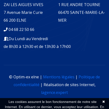
ZAI LES AIGUES VIVES
1 RUE ANDRE TOURNE
7 Avenue Marie Curie
66470 SAINTE-MARIE-LA-
66 200 ELNE
MER
04 68 22 50 66
Du Lundi au Vendredi
de 8h30 à 12h30 et de 13h30 à 17h00
© Optim-ex elne |
Mentions légales
|
Politique de
confidentialité
| Réalisation de sites Internet,
lagence.expert
Les cookies assurent le bon fonctionnement de notre site
✖
Internet. En utilisant ce dernier, vous acceptez leur utilisation.
En