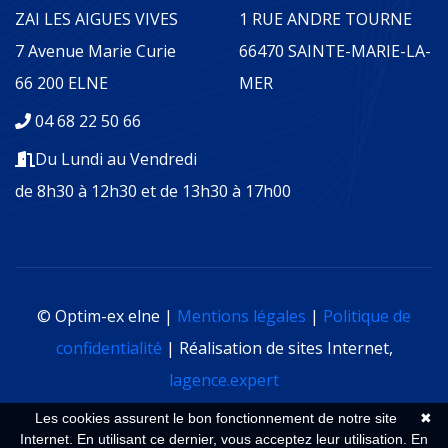
ZAI LES AIGUES VIVES
1 RUE ANDRE TOURNE
7 Avenue Marie Curie
66470 SAINTE-MARIE-LA-
66 200 ELNE
MER
04 68 22 50 66
Du Lundi au Vendredi
de 8h30 à 12h30 et de 13h30 à 17h00
© Optim-ex elne |
Mentions légales
|
Politique de
confidentialité
| Réalisation de sites Internet,
lagence.expert
Les cookies assurent le bon fonctionnement de notre site
✖
Internet. En utilisant ce dernier, vous acceptez leur utilisation.
En