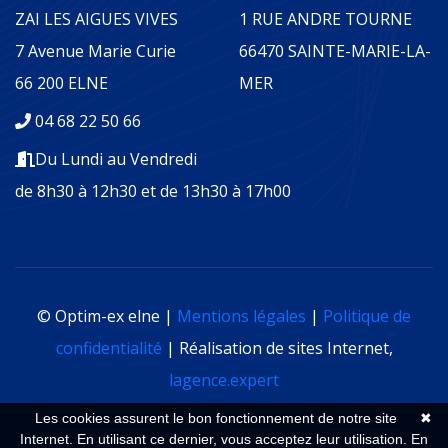
ZAI LES AIGUES VIVES
1 RUE ANDRE TOURNE
7 Avenue Marie Curie
66470 SAINTE-MARIE-LA-
66 200 ELNE
MER
04 68 22 50 66
Du Lundi au Vendredi
de 8h30 à 12h30 et de 13h30 à 17h00
© Optim-ex elne |
Mentions légales
|
Politique de
confidentialité
| Réalisation de sites Internet,
lagence.expert
Les cookies assurent le bon fonctionnement de notre site
✖
Internet. En utilisant ce dernier, vous acceptez leur utilisation.
En