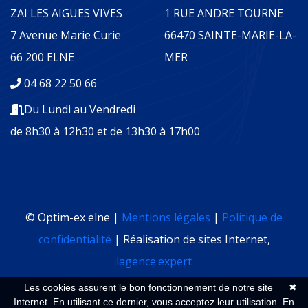
ZAI LES AIGUES VIVES
1 RUE ANDRE TOURNE
7 Avenue Marie Curie
66470 SAINTE-MARIE-LA-
66 200 ELNE
MER
04 68 22 50 66
Du Lundi au Vendredi
de 8h30 à 12h30 et de 13h30 à 17h00
© Optim-ex elne |
Mentions légales
|
Politique de
confidentialité
| Réalisation de sites Internet,
lagence.expert
Les cookies assurent le bon fonctionnement de notre site
✖
Internet. En utilisant ce dernier, vous acceptez leur utilisation.
En