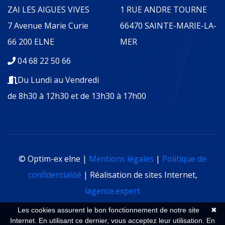
ZAI LES AIGUES VIVES
1 RUE ANDRE TOURNE
7 Avenue Marie Curie
66470 SAINTE-MARIE-LA-
66 200 ELNE
MER
04 68 22 50 66
Du Lundi au Vendredi
de 8h30 à 12h30 et de 13h30 à 17h00
© Optim-ex elne |
Mentions légales
|
Politique de
confidentialité
| Réalisation de sites Internet,
lagence.expert
Les cookies assurent le bon fonctionnement de notre site
✖
Internet. En utilisant ce dernier, vous acceptez leur utilisation.
En