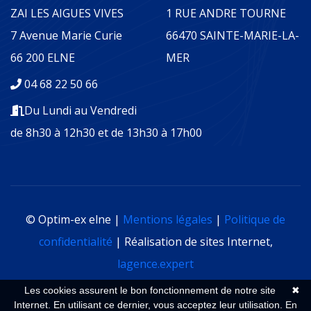
ZAI LES AIGUES VIVES
1 RUE ANDRE TOURNE
7 Avenue Marie Curie
66470 SAINTE-MARIE-LA-
66 200 ELNE
MER
04 68 22 50 66
Du Lundi au Vendredi
de 8h30 à 12h30 et de 13h30 à 17h00
© Optim-ex elne |
Mentions légales
|
Politique de
confidentialité
| Réalisation de sites Internet,
lagence.expert
Les cookies assurent le bon fonctionnement de notre site
✖
Internet. En utilisant ce dernier, vous acceptez leur utilisation.
En