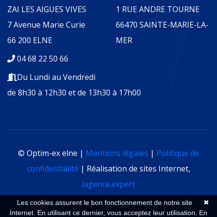
ZAI LES AIGUES VIVES
1 RUE ANDRE TOURNE
7 Avenue Marie Curie
66470 SAINTE-MARIE-LA-
66 200 ELNE
MER
04 68 22 50 66
Du Lundi au Vendredi
de 8h30 à 12h30 et de 13h30 à 17h00
© Optim-ex elne |
Mentions légales
|
Politique de
confidentialité
| Réalisation de sites Internet,
lagence.expert
Les cookies assurent le bon fonctionnement de notre site
✖
Internet. En utilisant ce dernier, vous acceptez leur utilisation.
En