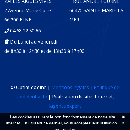
ZAI LES AIGUES VIVES
1 RUE ANDRE TOURNE
7 Avenue Marie Curie
66470 SAINTE-MARIE-LA-
66 200 ELNE
MER
04 68 22 50 66
Du Lundi au Vendredi
de 8h30 à 12h30 et de 13h30 à 17h00
© Optim-ex elne |
Mentions légales
|
Politique de
confidentialité
| Réalisation de sites Internet,
lagence.expert
Les cookies assurent le bon fonctionnement de notre site
✖
Internet. En utilisant ce dernier, vous acceptez leur utilisation.
En
savoir plus